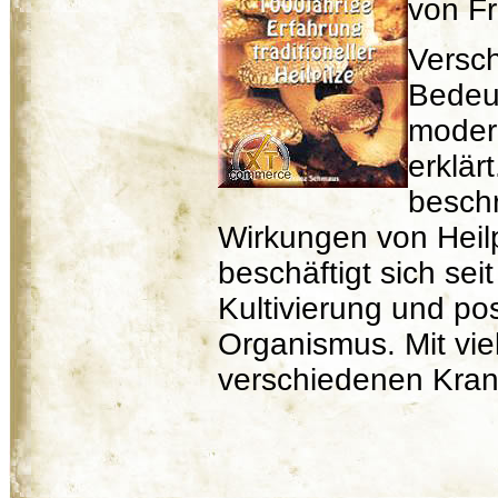
von F
Versch
Bedeut
moder
erklär
beschr
Wirkungen von Heil
beschäftigt sich sei
Kultivierung und po
Organismus. Mit vie
verschiedenen Kran