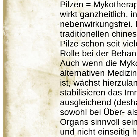
Pilzen = Mykotherap
wirkt ganzheitlich, i
nebenwirkungsfrei. I
traditionellen chine
Pilze schon seit vi
Rolle bei der Beha
Auch wenn die Myko
alternativen Medizin
ist, wächst hierzula
stabilisieren das I
ausgleichend (desha
sowohl bei Über- al
Organs sinnvoll sei
und nicht einseitig