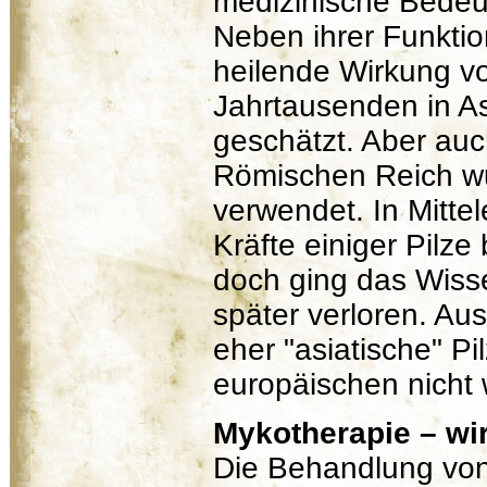
medizinische Bedeut
Neben ihrer Funktio
heilende Wirkung vo
Jahrtausenden in A
geschätzt. Aber auc
Römischen Reich wu
verwendet. In Mitte
Kräfte einiger Pilze 
doch ging das Wisse
später verloren. A
eher "asiatische" Pi
europäischen nicht 
Mykotherapie – wi
Die Behandlung von 