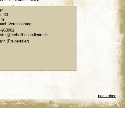
er
ße 30
im
nach Vereinbarung -
1-963001
ster@tierheilbehandlerin.de
erin (Freiberufler)
nach oben