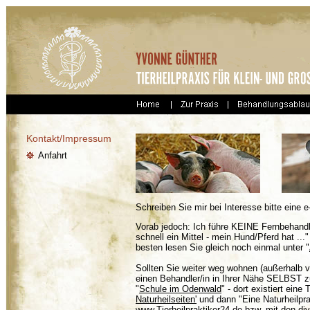
Kontakt/Impressum
Anfahrt
Schreiben Sie mir bei Interesse bitte eine e
Vorab jedoch: Ich führe KEINE Fernbehandl
schnell ein Mittel - mein Hund/Pferd hat ..
besten lesen Sie gleich noch einmal unter "
Sollten Sie weiter weg wohnen (außerhalb 
einen Behandler/in in Ihrer Nähe SELBST z
"
Schule im Odenwald
" - dort existiert eine
Naturheilseiten'
und dann "Eine Naturheilprax
www.Tierheilpraktiker24.de
bzw. mit den di