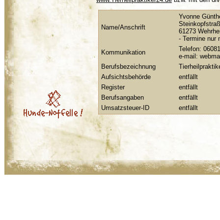
Yvonne Günth
Steinkopfstra
Name/Anschrift
61273 Wehrhe
- Termine nur 
Telefon: 0608
Kommunikation
e-mail: webma
Berufsbezeichnung
Tierheilpraktik
Aufsichtsbehörde
entfällt
Register
entfällt
Berufsangaben
entfällt
Umsatzsteuer-ID
entfällt