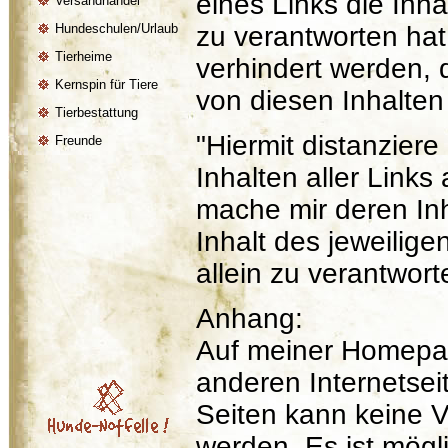
eines Links die Inha
Versandhandel
Hundeschulen/Urlaub
zu verantworten hat
Tierheime
verhindert werden, 
Kernspin für Tiere
von diesen Inhalten 
Tierbestattung
"Hiermit distanziere
Freunde
Inhalten aller Link
mache mir deren Inh
Inhalt des jeweilige
allein zu verantwort
Anhang:
Auf meiner Homepag
anderen Internetseit
Seiten kann keine
werden. Es ist mögl