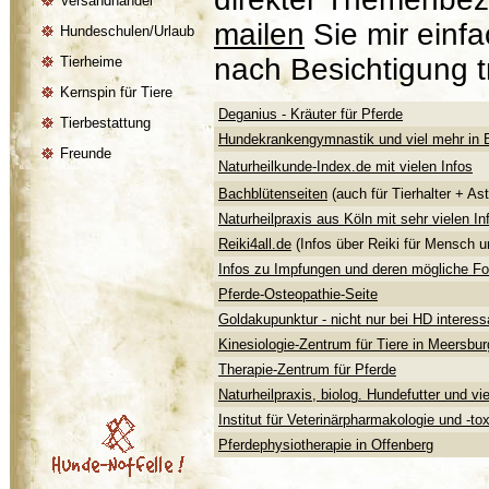
Versandhandel
mailen
Sie mir einfa
Hundeschulen/Urlaub
nach Besichtigung t
Tierheime
Kernspin für Tiere
Deganius - Kräuter für Pferde
Tierbestattung
Hundekrankengymnastik und viel mehr in 
Freunde
Naturheilkunde-Index.de mit vielen Infos
Bachblütenseiten
(auch für Tierhalter + As
Naturheilpraxis aus Köln mit sehr vielen I
Reiki4all.de
(Infos über Reiki für Mensch u
Infos zu Impfungen und deren mögliche Fo
Pferde-Osteopathie-Seite
Goldakupunktur - nicht nur bei HD interess
Kinesiologie-Zentrum für Tiere in Meersbur
Therapie-Zentrum für Pferde
Naturheilpraxis, biolog. Hundefutter und vi
Institut für Veterinärpharmakologie und -to
Pferdephysiotherapie in Offenberg