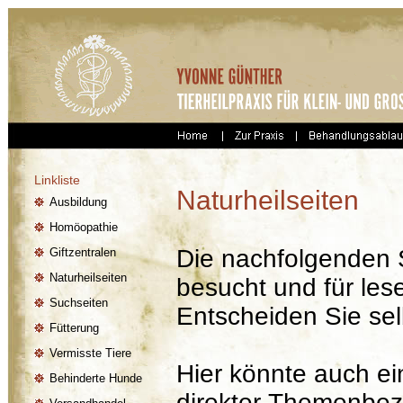
Linkliste
Naturheilseiten
Ausbildung
Homöopathie
Die nachfolgenden S
Giftzentralen
Naturheilseiten
besucht und für les
Suchseiten
Entscheiden Sie selb
Fütterung
Vermisste Tiere
Hier könnte auch ein
Behinderte Hunde
direkter Themenbez