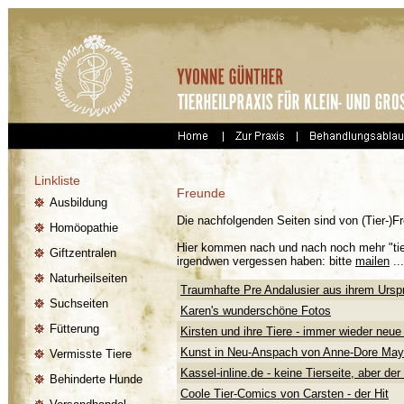
Linkliste
Freunde
Ausbildung
Die nachfolgenden Seiten sind von (Tier-)F
Homöopathie
Hier kommen nach und nach noch mehr "tier
Giftzentralen
irgendwen vergessen haben: bitte
mailen
...
Naturheilseiten
Traumhafte Pre Andalusier aus ihrem Ursp
Suchseiten
Karen's wunderschöne Fotos
Fütterung
Kirsten und ihre Tiere - immer wieder neue
Kunst in Neu-Anspach von Anne-Dore May
Vermisste Tiere
Kassel-inline.de - keine Tierseite, aber d
Behinderte Hunde
Coole Tier-Comics von Carsten - der Hit