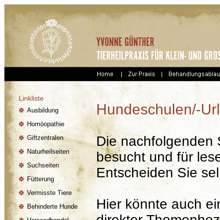
Linkliste
Hundeschulen/-Ur
Ausbildung
Homöopathie
Die nachfolgenden S
Giftzentralen
Naturheilseiten
besucht und für les
Suchseiten
Entscheiden Sie selb
Fütterung
Vermisste Tiere
Hier könnte auch ein
Behinderte Hunde
direkter Themenbez