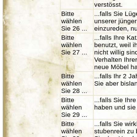
verstösst.
Bitte
...falls Sie L
wählen
unserer jünger
Sie 26 ...
einzureden, nu
Bitte
...falls Ihre K
wählen
benutzt, weil 
Sie 27 ...
nicht willig si
Verhalten Ihre
neue Möbel h
Bitte
...falls Ihr 2 
wählen
Sie aber bislan
Sie 28 ...
Bitte
...falls Sie I
wählen
haben und sie 
Sie 29 ...
Bitte
...falls Sie wi
wählen
stubenrein zu 