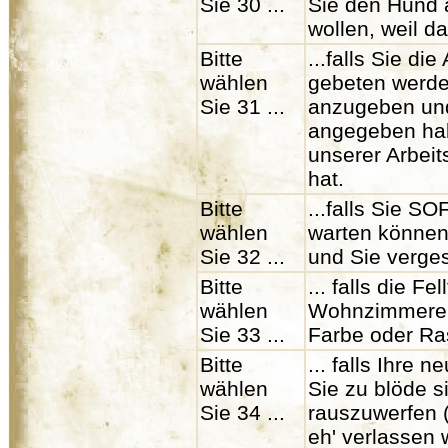
Sie 30 ...
Sie den Hund 
wollen, weil d
Bitte
...falls Sie di
wählen
gebeten werde
Sie 31 ...
anzugeben und
angegeben hab
unserer Arbei
hat.
Bitte
...falls Sie 
wählen
warten können,
Sie 32 ...
und Sie verge
Bitte
... falls die F
wählen
Wohnzimmerein
Sie 33 ...
Farbe oder Ra
Bitte
... falls Ihre
wählen
Sie zu blöde s
Sie 34 ...
rauszuwerfen 
eh' verlassen w