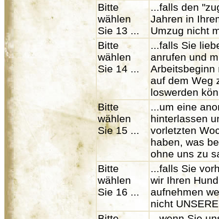
Bitte
...falls den "z
wählen
Jahren in Ihre
Sie 13 ...
Umzug nicht 
Bitte
...falls Sie li
wählen
anrufen und m
Sie 14 ...
Arbeitsbeginn
auf dem Weg z
loswerden kön
Bitte
...um eine an
wählen
hinterlassen u
Sie 15 ...
vorletzten Wo
haben, was be
ohne uns zu s
Bitte
...falls Sie vo
wählen
wir Ihren Hund
Sie 16 ...
aufnehmen wer
nicht UNSERE V
Bitte
...wenn Sie u