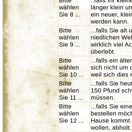
Bitte
..falls Ihr kle
wählen
länger klein u
Sie 8 ...
ein neuer, kle
werden kann.
Bitte
...falls Sie al
wählen
niedlichen Wel
Sie 9 ...
wirklich viel A
überlebt.
Bitte
...falls ein äl
wählen
sich nicht um
Sie 10 ...
weil sich dies 
Bitte
...falls Sie 
wählen
150 Pfund sch
Sie 11 ...
müssen.
Bitte
...falls Sie ei
wählen
bestellen möc
Sie 12 ...
Hause kommt u
wollen, abholt.