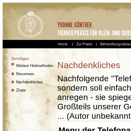
Sonstiges
Nachdenkliches
Weitere Heilmethoden
Resumees
Nachfolgende "Telefo
Nachdenkliches
sondern soll einfa
Zitate
anregen - sie spiege
Großteils unserer G
... (Autor unbekannt
Menu der Telefona