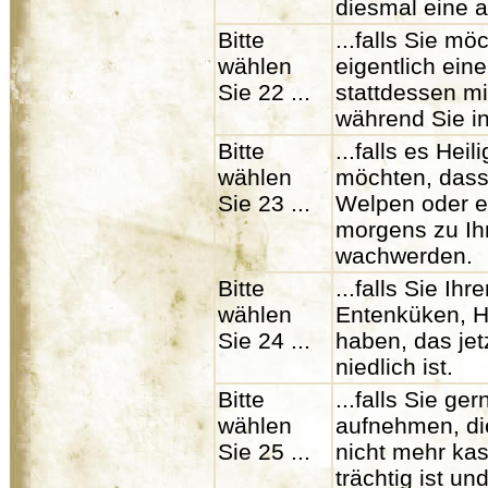
diesmal eine 
Bitte
...falls Sie mö
wählen
eigentlich ei
Sie 22 ...
stattdessen mi
während Sie in
Bitte
...falls es He
wählen
möchten, dass
Sie 23 ...
Welpen oder e
morgens zu Ihn
wachwerden.
Bitte
...falls Sie Ih
wählen
Entenküken, 
Sie 24 ...
haben, das jet
niedlich ist.
Bitte
...falls Sie g
wählen
aufnehmen, die
Sie 25 ...
nicht mehr kas
trächtig ist u