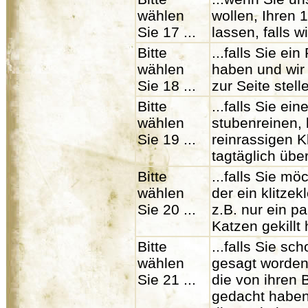
wählen
wollen, Ihren 
Sie 17 ...
lassen, falls 
Bitte
...falls Sie ei
wählen
haben und wir
Sie 18 ...
zur Seite stel
Bitte
...falls Sie ein
wählen
stubenreinen, 
Sie 19 ...
reinrassigen K
tagtäglich üb
Bitte
...falls Sie m
wählen
der ein klitze
Sie 20 ...
z.B. nur ein p
Katzen gekillt 
Bitte
...falls Sie s
wählen
gesagt worden
Sie 21 ...
die von ihren 
gedacht haben,