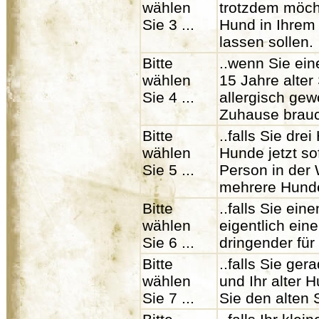
wählen
trotzdem möch
Sie 3 ...
Hund in Ihrem 
lassen sollen.
Bitte
..wenn Sie ein
wählen
15 Jahre alter
Sie 4 ...
allergisch ge
Zuhause brauc
Bitte
..falls Sie dr
wählen
Hunde jetzt so
Sie 5 ...
Person in der 
mehrere Hund
Bitte
..falls Sie ei
wählen
eigentlich ein
Sie 6 ...
dringender für
Bitte
..falls Sie ge
wählen
und Ihr alter 
Sie 7 ...
Sie den alten