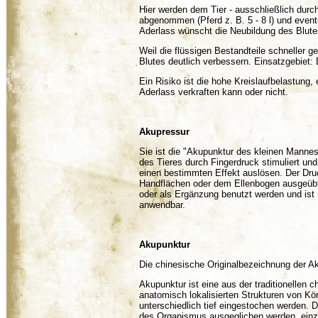
Hier werden dem Tier - ausschließlich durch
abgenommen (Pferd z. B. 5 - 8 l) und event
Aderlass wünscht die Neubildung des Blutes
Weil die flüssigen Bestandteile schneller g
Blutes deutlich verbessern. Einsatzgebiet: 
Ein Risiko ist die hohe Kreislaufbelastung
Aderlass verkraften kann oder nicht.
Akupressur
Sie ist die "Akupunktur des kleinen Mannes
des Tieres durch Fingerdruck stimuliert und
einen bestimmten Effekt auslösen. Der Druc
Handflächen oder dem Ellenbogen ausgeübt.
oder als Ergänzung benutzt werden und ist 
anwendbar.
Akupunktur
Die chinesische Originalbezeichnung der A
Akupunktur ist eine aus der traditionellen
anatomisch lokalisierten Strukturen von K
unterschiedlich tief eingestochen werden. D
des Organismus ausgeglichen werden, einz