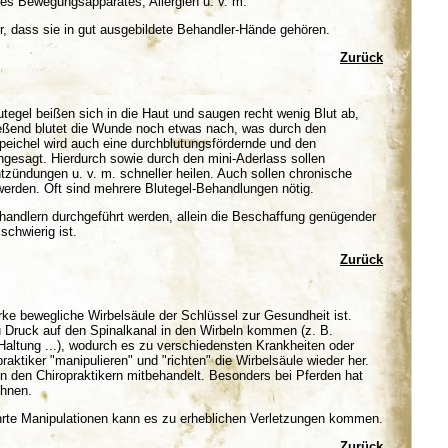
es Bewegungsapparates, Allergien u. v. m.
er, dass sie in gut ausgebildete Behandler-Hände gehören.
Zurück
utegel beißen sich in die Haut und saugen recht wenig Blut ab,
ließend blutet die Wunde noch etwas nach, was durch den
peichel wird auch eine durchblutungsfördernde und den
esagt. Hierdurch sowie durch den mini-Aderlass sollen
zündungen u. v. m. schneller heilen. Auch sollen chronische
werden. Oft sind mehrere Blutegel-Behandlungen nötig.
handlern durchgeführt werden, allein die Beschaffung genügender
schwierig ist.
Zurück
rke bewegliche Wirbelsäule der Schlüssel zur Gesundheit ist.
 Druck auf den Spinalkanal in den Wirbeln kommen (z. B.
 Haltung ...), wodurch es zu verschiedensten Krankheiten oder
tiker "manipulieren" und "richten" die Wirbelsäule wieder her.
 den Chiropraktikern mitbehandelt. Besonders bei Pferden hat
chnen.
ehrte Manipulationen kann es zu erheblichen Verletzungen kommen.
Zurück