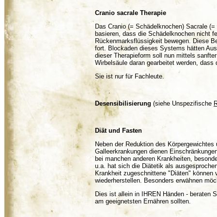
Cranio sacrale Therapie
Das Cranio (= Schädelknochen) Sacrale (= 
basieren, dass die Schädelknochen nicht f
Rückenmarksflüssigkeit bewegen. Diese Bew
fort. Blockaden dieses Systems hätten Aus
dieser Therapieform soll nun mittels sanft
Wirbelsäule daran gearbeitet werden, dass 
Sie ist nur für Fachleute.
Desensibilisierung
(siehe Unspezifische
R
Diät und Fasten
Neben der Reduktion des Körpergewichtes u
Galleerkrankungen dienen Einschränkungen
bei manchen anderen Krankheiten, besonder
u.a. hat sich die Diätetik als ausgesproch
Krankheit zugeschnittene "Diäten" können 
wiederherstellen. Besonders erwähnen möch
Dies ist allein in IHREN Händen - beraten Sie
am geeignetsten Ernähren sollten.