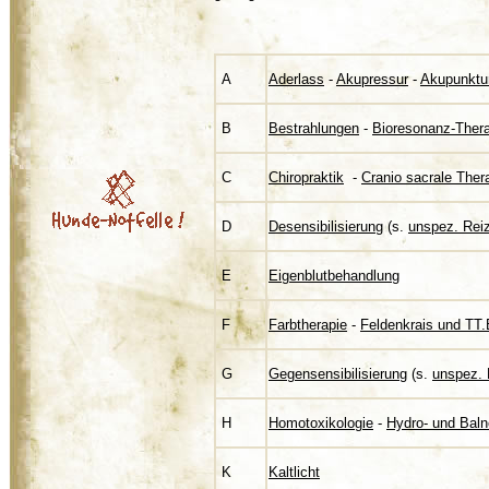
A
Aderlass
-
Akupressur
-
Akupunktu
B
Bestrahlungen
-
Bioresonanz-Ther
C
Chiropraktik
-
Cranio sacrale Ther
D
Desensibilisierung
(s.
unspez. Reiz
E
Eigenblutbehandlung
F
Farbtherapie
-
Feldenkrais und TT
G
Gegensensibilisierung
(s.
unspez. 
H
Homotoxikologie
-
Hydro- und Baln
K
Kaltlicht