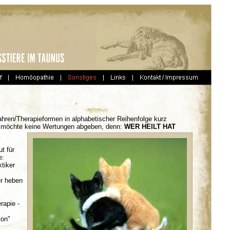
fahren/Therapieformen in alphabetischer Reihenfolge kurz
ich möchte keine Wertungen abgeben, denn:
WER HEILT HAT
t für
e:
ktiker
er heben
rapie -
ton"