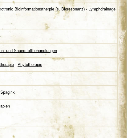
kotronic Bioinformationstherpie
(s.
Bioresonanz
) -
Lymphdrainage
e
on- und Sauerstoffbehandlungen
therapie
-
Phytotherapie
-
Spagirik
rapien