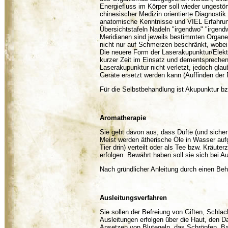
Energiefluss im Körper soll wieder ungestört
chinesischer Medizin orientierte Diagnostik
anatomische Kenntnisse und VIEL Erfahrung
Übersichtstafeln Nadeln "irgendwo" "irgend
Meridianen sind jeweils bestimmten Organe
nicht nur auf Schmerzen beschränkt, wobei 
Die neuere Form der Laserakupunktur/Elektro
kurzer Zeit im Einsatz und dementsprechend 
Laserakupunktur nicht verletzt, jedoch gla
Geräte ersetzt werden kann (Auffinden der P
Für die Selbstbehandlung ist Akupunktur bz
Aromatherapie
Sie geht davon aus, dass Düfte (und sicher
Meist werden ätherische Öle in Wasser auf
Tier drin) verteilt oder als Tee bzw. Kräute
erfolgen. Bewährt haben soll sie sich bei 
Nach gründlicher Anleitung durch einen Behan
Ausleitungsverfahren
Sie sollen der Befreiung von Giften, Schla
Ausleitungen erfolgen über die Haut, den 
Ansetzen von Blutegeln, das Schröpfen, Ba