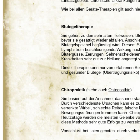
Einsatzgebiete: chronische Erkrankungen d
Wie bei allen Geräte-Therapien gilt auch hi
Blutegeltherapie
Sie gehört zu den sehr alten Heilweisen. Bl
bevor sie gesättigt wieder abfallen. Ansch
Blutegelspeichel begünstigt wird. Diesem S
Lymphstrom beschleunigende Wirkung nachg
Blutergüsse, Zerrungen, Sehnenscheidenent
Krankheiten sehr gut zur Heilung angeregt 
Diese Therapie kann nur von erfahrenen Be
und gesunder Blutegel (Übertragungsrisiko) 
Chiropraktik
(siehe auch
Osteopathie
)
Sie basiert auf der Annahme, dass eine sta
Durch verschiedenste Ursachen kann es zu
verrenkte Wirbel, schlechte Reiter, falsche
Bewegungsstörungen kommen kann. Chiroprak
Heutzutage werden die meisten Gelenke von
diese Methode sehr gute Erfolge zu verzei
Vorsicht ist bei Laien geboten: durch verk