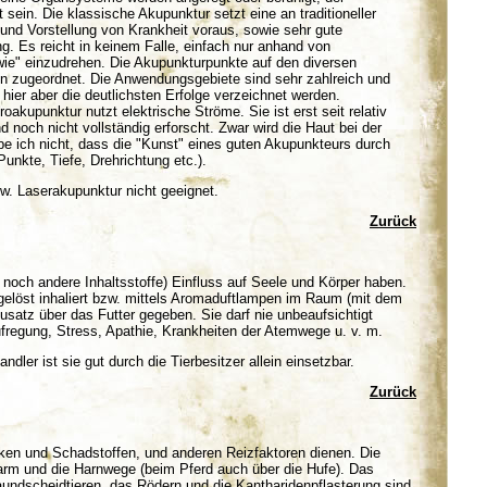
 sein. Die klassische Akupunktur setzt eine an traditioneller
 und Vorstellung von Krankheit voraus, sowie sehr gute
. Es reicht in keinem Falle, einfach nur anhand von
wie" einzudrehen. Die Akupunkturpunkte auf den diversen
n zugeordnet. Die Anwendungsgebiete sind sehr zahlreich und
hier aber die deutlichsten Erfolge verzeichnet werden.
akupunktur nutzt elektrische Ströme. Sie ist erst seit relativ
noch nicht vollständig erforscht. Zwar wird die Haut bei der
ube ich nicht, dass die "Kunst" eines guten Akupunkteurs durch
unkte, Tiefe, Drehrichtung etc.).
w. Laserakupunktur nicht geeignet.
Zurück
 noch andere Inhaltsstoffe) Einfluss auf Seele und Körper haben.
gelöst inhaliert bzw. mittels Aromaduftlampen im Raum (mit dem
rzusatz über das Futter gegeben. Sie darf nie unbeaufsichtigt
Aufregung, Stress, Apathie, Krankheiten der Atemwege u. v. m.
dler ist sie gut durch die Tierbesitzer allein einsetzbar.
Zurück
cken und Schadstoffen, und anderen Reizfaktoren dienen. Die
Darm und die Harnwege (beim Pferd auch über die Hufe). Das
undscheidtieren, das Rödern und die Kantharidenpflasterung sind