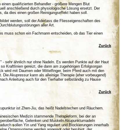
 einen qualifizierten Behandler - größere Mengen Blut
uell anschließend durch physiologische Lösung ersetzt. Der
, da dies einen großen Reinigungseffekt haben soll.
ebildet werden, soll der Aderlass die Fliesseigenschaften des
Durchblutungsstörungen aller Art.
, es muss schon ein Fachmann entscheiden, ob das Tier einen
Zurück
" - sehr ähnlich nur ohne Nadeln. Es werden Punkte auf der Haut
 so Kraftlinien gereizt, die dann am zugehörigen Erfolgsorgan
k wird mit Daumen oder Mittelfinger, beim Pferd auch mit den
 Die Akupressur kann als alleinige Therapie (eher vorbeugend)
nach Anleitung auch für den Tierhalter selbständig zu Hause
Zurück
kupunktur ist Zhen-Jiu, das heißt Nadelstechen und Räuchern.
 chinesischen Medizin stammende Therapieform, bei der an
örperoberfläche, Gelenken und Muskeln Akupunkturnadeln
adurch sollen Yin und Yang reguliert und Blockierungen innerhalb
elne Organsysteme werden angeregt oder beruhigt, der