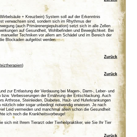
Wirbelsäule + Kreuzbein) System soll auf der Erkenntnis
est verwachsen sind, sondern sich im Rhythmus der
egung (auch Primärenergiepulsation) setzt sich in alle Zellen
wirkungen auf Gesundheit, Wohlbefinden und Beweglichkeit. Bei
er manueller Techniken vor allem am Schädel und im Bereich der
die Blockaden aufgelöst werden.
Zurück
eiztherapien
)
Zurück
nd zur Entlastung der Verdauung bei Magen-, Darm-, Leber- und
 bzw. Verbesserungen der Ernährung der Entschlackung. Auch
s Arthrose, Steinleiden, Diabetes, Haut- und Huferkrankungen
en nützlich oder sogar unbedingt notwendig erwiesen. Je nach
viel Leid vermeiden und manchmal allein schon die Gesundheit
te ich noch die Krankheitsvorbeuge!
 sich mit Ihrem Tierarzt oder Tierheilpraktiker, wie Sie Ihr Tier
Zurück