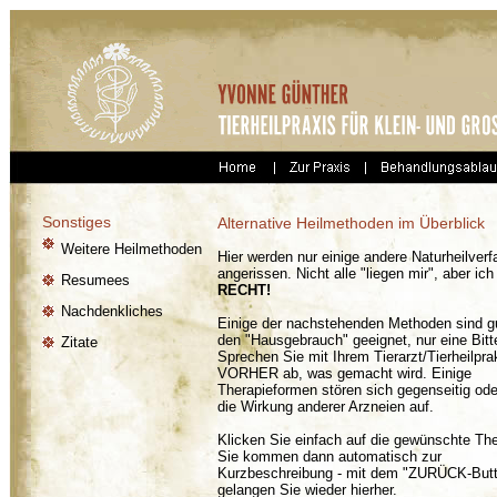
Sonstiges
Alternative Heilmethoden im Überblick
Weitere Heilmethoden
Hier werden nur einige andere Naturheilver
angerissen. Nicht alle "liegen mir", aber 
Resumees
RECHT!
Nachdenkliches
Einige der nachstehenden Methoden sind gu
den "Hausgebrauch" geeignet, nur eine Bitt
Zitate
Sprechen Sie mit Ihrem Tierarzt/Tierheilpra
VORHER ab, was gemacht wird. Einige
Therapieformen stören sich gegenseitig od
die Wirkung anderer Arzneien auf.
Klicken Sie einfach auf die gewünschte The
Sie kommen dann automatisch zur
Kurzbeschreibung - mit dem "ZURÜCK-But
gelangen Sie wieder hierher.