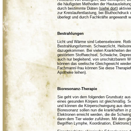
die häufigsten Methoden der Hautausleitu
durch bestimmte Diäten (
siehe dort
) aktivi
zur Kreislaufentlastung, bei Bluthochdruck
überlegt und durch Fachkräfte angewandt 
Bestrahlungen
Licht und Wärme sind Lebenselexiere. Rotl
Bestrahlungsformen. Schwarzlicht, Heilsonn
dazugekommen. Bei vielen Krankheiten des
gestörtem Stoffwechsel, Schwäche, Depress
auch nur begleitend, von unschätzbarem We
können das seelische Gleichgewicht wieder
Fachmann/-frau können Sie diese Therapie
Apotheke leihen).
Bioresonanz-Therapie
Sie geht von dem folgenden Grundsatz aus
eines gesunden Körpers ist gleichmäßig. S
und können die Körperschwingung aus dem 
Bioresonanz sollen nun die krankhaften in 
Elektronen erreicht werden, die die Schwin
dann dem Tier wieder zuführen. Mit dem glei
Begriffen Lymphe, Koordination, Elektronic)