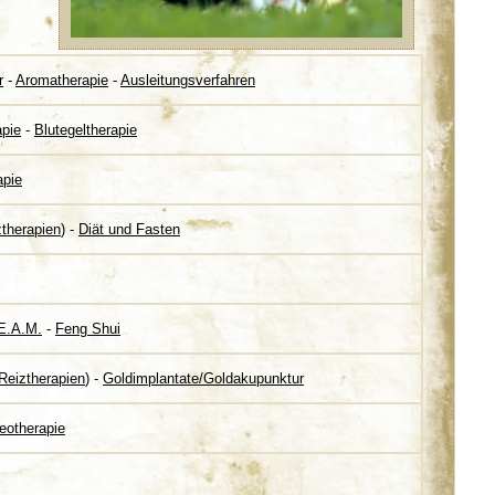
r
-
Aromatherapie
-
Ausleitungsverfahren
apie
-
Blutegeltherapie
apie
therapien
) -
Diät und Fasten
.E.A.M.
-
Feng Shui
Reiztherapien
) -
Goldimplantate/Goldakupunktur
eotherapie