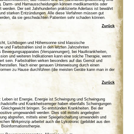
ng. Darm- und Harnausscheidungen können medikamentös oder
ert werden. Der seit Jahrhunderten praktizierte Aderlass ist bewährt
 und starken Entzündungen. Alle diese Verfahren müssen gut
werden, da sie geschwächten Patienten sehr schaden können.
Zurück
icht, Lichtbogen und Höhensonne sind klassische
e und Farbstrahlen sind in den letzten Jahrzehnten
 Bewegungsapparates (Verspannungen), bei Hautkrankheiten,
ion und weiteren Indikationen kann eine solche Therapie, wenn
rt sein. Farbstrahlen wirken besonders auf das Gemüt und
herstellen. Nach einer genauen Unterweisung durch einen
formen zu Hause durchführen (die meisten Geräte kann man in der
Zurück
: Leben ist Energie, Energie ist Schwingung und Schwingung
chadstoffe und Krankheitserreger haben ebenfalls Schwingungen
Gleichgewicht bringen. So entstünden Krankheiten. Bei der
positive umgewandelt werden. Dies soll mittels angelegten
gung abgreifen, mittels einer Spiegelschaltung umwandeln und
chen Wirkprinzip arbeitet auch die Lykotronic (gebildet aus den
 Bioinformationstherpie.