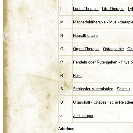
L
Laute-Therapie
-
Lito-Therapie
-
Ly
M
Magnetfeldtherapie
-
Musiktherapi
N
Neuraltherapie
O
Orgon-Therapie
-
Osteopathie
-
Oz
P
Pendeln oder Rutengehen
-
Physio
R
Reiki
S
Schüssler Mineralsalze
-
Shiatsu
U
Ultaschall
-
Unspezifische Reizthe
Z
Zelltherapie
Aderlass