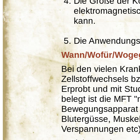
Die Größe der K
elektromagnetis
kann.
Die Anwendungsz
Wann/Wofür/Woge
Bei den vielen Kran
Zellstoffwechsels b
Erprobt und mit Stu
belegt ist die MFT "
Bewegungsapparat (
Blutergüsse, Muske
Verspannungen etc)