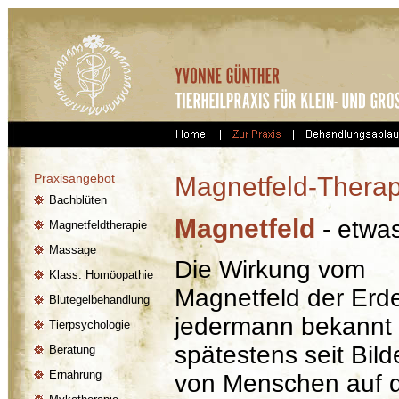
Praxisangebot
Magnetfeld-Therap
Bachblüten
Magnetfeld
- etwa
Magnetfeldtherapie
Massage
Die Wirkung vom
Klass. Homöopathie
Magnetfeld der Erde
Blutegelbehandlung
jedermann bekannt 
Tierpsychologie
spätestens seit Bild
Beratung
Ernährung
von Menschen auf 