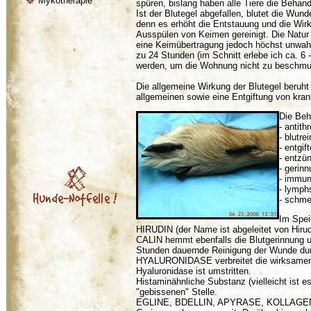
Mykotherapie
spüren, bislang haben alle Tiere die Behandl
Ist der Blutegel abgefallen, blutet die Wun
denn es erhöht die Entstauung und die Wir
Ausspülen von Keimen gereinigt. Die Natur 
eine Keimübertragung jedoch höchst unwahr
zu 24 Stunden (im Schnitt erlebe ich ca. 
werden, um die Wohnung nicht zu beschmu
Die allgemeine Wirkung der Blutegel beruht 
allgemeinen sowie eine Entgiftung von kr
Die Beh
- antit
- blutre
- entgif
- entz
- geri
- immun
- lymph
- schme
Im Spei
HIRUDIN (der Name ist abgeleitet von Hirud
CALIN hemmt ebenfalls die Blutgerinnung un
Stunden dauernde Reinigung der Wunde du
HYALURONIDASE verbreitet die wirksamen (
Hyaluronidase ist umstritten.
Histaminähnliche Substanz (vielleicht ist e
"gebissenen" Stelle.
EGLINE, BDELLIN, APYRASE, KOLLAGENASE