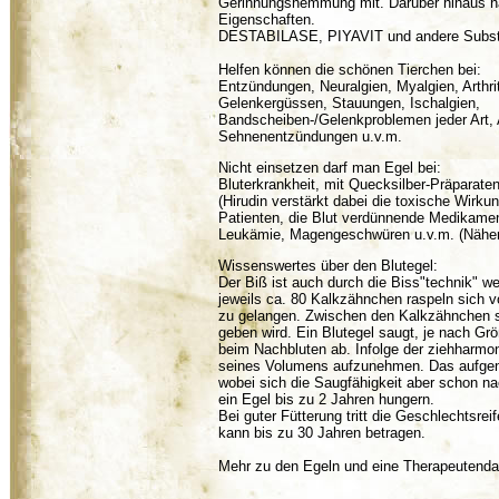
Gerinnungshemmung mit. Darüber hinaus 
Eigenschaften.
DESTABILASE, PIYAVIT und andere Substan
Helfen können die schönen Tierchen bei:
Entzündungen, Neuralgien, Myalgien, Arthri
Gelenkergüssen, Stauungen, Ischalgien,
Bandscheiben-/Gelenkproblemen jeder Art,
Sehnenentzündungen u.v.m.
Nicht einsetzen darf man Egel bei:
Bluterkrankheit, mit Quecksilber-Präparate
(Hirudin verstärkt dabei die toxische Wirku
Patienten, die Blut verdünnende Medikame
Leukämie, Magengeschwüren u.v.m. (Näheres
Wissenswertes über den Blutegel:
Der Biß ist auch durch die Biss"technik" w
jeweils ca. 80 Kalkzähnchen raspeln sich v
zu gelangen. Zwischen den Kalkzähnchen si
geben wird. Ein Blutegel saugt, je nach Gr
beim Nachbluten ab. Infolge der ziehharmoni
seines Volumens aufzunehmen. Das aufgen
wobei sich die Saugfähigkeit aber schon na
ein Egel bis zu 2 Jahren hungern.
Bei guter Fütterung tritt die Geschlechtsre
kann bis zu 30 Jahren betragen.
Mehr zu den Egeln und eine Therapeutendat