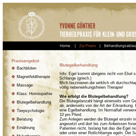
Praxisangebot
Blutegelbehandlung
Bachblüten
Info: Egel kommt übrigens nicht von Ekel s
Magnetfeldtherapie
Schlange (griech.)
Mich faszinieren die wirklich oft durchschla
Massage
völlig nebenwirkungsfreien Therapie!
Klass. Homöopathie
Wie erfolgt die Blutegelbehandlung?
Die Blutegelanzahl hängt einerseits vom Ge
Blutegelbehandlung
ab, anderseits von der Art der Erkrankung. K
eine Egelbehandlung. Im Normalfall verwend
Tierpsychologie
10 pro Pferd.
Beratung
Zum Anlegen werden die Blutegel einzeln i
angesetzt und dort bis zum Anbeissen fixiert
Ernährung
Patienten nicht, bislang hat das die Egel 
oder unter einer Rotlichtlampe egeln. Der 