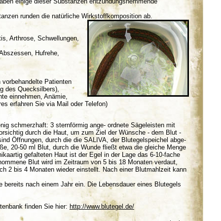
haben einige dieser Substanzen entzündungshemmende
zen runden die natürliche Wirkstoffkomposition ab.
tis, Arthrose, Schwellungen,
 Abszessen, Hufrehe,
n vorbehandelte Patienten
ng des Quecksilbers),
nte einnehmen, Anämie,
 erfahren Sie via Mail oder Telefon)
enig schmerzhaft: 3 sternförmig ange- ordnete Sägeleisten mit
orsichtig durch die Haut, um zum Ziel der Wünsche - dem Blut -
nd Öffnungen, durch die die SALIVA, der Blutegelspeichel abge-
öße, 20-50 ml Blut, durch die Wunde fließt etwa die gleiche Menge
kaartig gefalteten Haut ist der Egel in der Lage das 6-10-fache
ommene Blut wird im Zeitraum von 5 bis 18 Monaten verdaut,
ch 2 bis 4 Monaten wieder einstellt. Nach einer Blutmahlzeit kann
ife bereits nach einem Jahr ein. Die Lebensdauer eines Blutegels
enbank finden Sie hier:
http://www.blutegel.de/