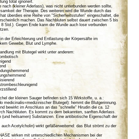
ung total ignoriert.
de nach (kleiner Aderlass), was nicht unterbunden werden sollte,
ksamkeit der Therapie. Des weiteren wird die Wunde durch das
hat überdies eine Reihe von "Sicherheitsstufen" eingeschaltet, die
scheinlich machen. Das Nachbluten selbst dauert zwischen 5 bis
6 - 8 Std.). Gegen Ende kann die Wunde auch lose verbunden
tzen.
in der Erleichterung und Entlastung der Körpersäfte im
ankem Gewebe, Blut und Lymphe.
andlung mit Blutegel wirkt unter anderem:
hrombotisch
inigend
tend
ündungshemmend
nnungshemmend
isierend
strombeschleunigend
rzstillend
chel der kleinen Sauger befinden sich 15 Wirkstoffe, u. a.:
o medicinalis=medizinischer Blutegel): hemmt die Blutgerinnung.
d bewirkt im Anschluss an das "schnelle" Hirudin die ca. 12
rch Nachbluten. Es kommt zu dem bekannten, sanften Aderlass.
und heilsamen) Substanzen. Eine antibiotische Eigenschaft der
s auch Acetylcholin) wirkt gefäßerweiternd: das Blut strömt zu der
 wirken mit unterschiedlichen Mechanismen bei der