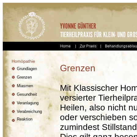
Homöpathie
Grenzen
Grundlagen
Grenzen
Mit Klassischer Ho
Miasmen
Gesundheit
versierter Tierheilpra
Veranlagung
Heilen, also nicht 
Verabreichung
oder verschieben s
Reaktion
zumindest Stillstan
Dies gilt ganz beso