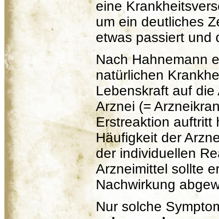
eine Krankheitsver
um ein deutliches Z
etwas passiert und d
Nach Hahnemann erf
natürlichen Krankhe
Lebenskraft auf di
Arznei (= Arzneikran
Erstreaktion auftrit
Häufigkeit der Arzn
der individuellen R
Arzneimittel sollte 
Nachwirkung abgew
Nur solche Symptom