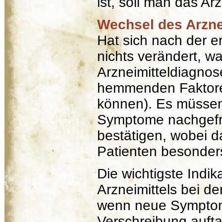
ist, soll man das Ar
Wechsel des Arzne
Hat sich nach der e
nichts verändert, wa
Arzneimitteldiagnos
hemmenden Faktore
können). Es müssen
Symptome nachgefr
bestätigen, wobei d
Patienten besonder
Die wichtigste Indi
Arzneimittels bei de
wenn neue Symptom
Verschreibung auft